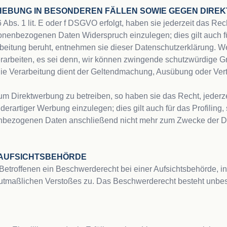
BUNG IN BESONDEREN FÄLLEN SOWIE GEGEN DIREKT
Abs. 1 lit. E oder f DSGVO erfolgt, haben sie jederzeit das Rec
onenbezogenen Daten Widerspruch einzulegen; dies gilt auch für
beitung beruht, entnehmen sie dieser Datenschutzerklärung. We
rbeiten, es sei denn, wir können zwingende schutzwürdige Grü
die Verarbeitung dient der Geltendmachung, Ausübung oder Ve
 Direktwerbung zu betreiben, so haben sie das Recht, jederze
artiger Werbung einzulegen; dies gilt auch für das Profiling, 
enbezogenen Daten anschließend nicht mehr zum Zwecke der Di
AUFSICHTS­BEHÖRDE
etroffenen ein Beschwerderecht bei einer Aufsichtsbehörde, in
 mutmaßlichen Verstoßes zu. Das Beschwerderecht besteht unbes